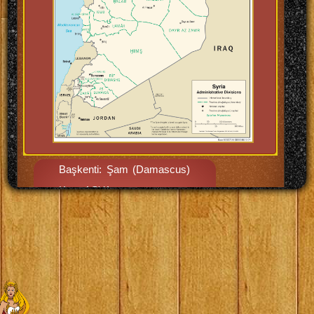
Başkenti: Şam (Damascus)
Kıta: ASYA
Yüzölçümü: 185.180 km2
BM üyelik tarihi: 24/10/1945
Para Birimi: Suriye Sterlini
Nüfusu: 21.377.000
Açıklama: Ortadoğu.