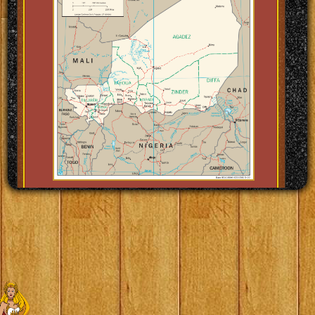
Başkenti: Niamey (Niamey)
Kıta: AFRİKA
Yüzölçümü: 1.267.000 km2
BM üyelik tarihi: 20/09/1960
Para Birimi: Afrika Frangı
Nüfusu: 17.129.077