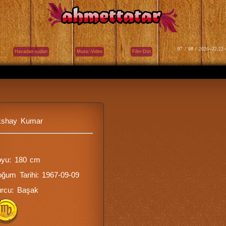
07 / 08 / 2026--22:22:
Havadan-sudan
Music-Video
Film-Dizi
kshay Kumar
oyu: 180 cm
ğum Tarihi: 1967-09-09
rcu: Başak