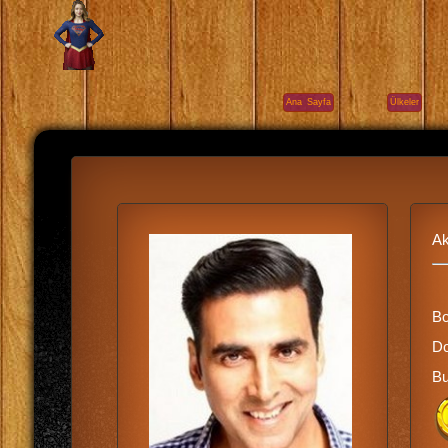
Ana Sayfa
Ülkeler
A
B
Do
Bu