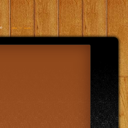
40
Online: ' 0 ' ziyaretçi