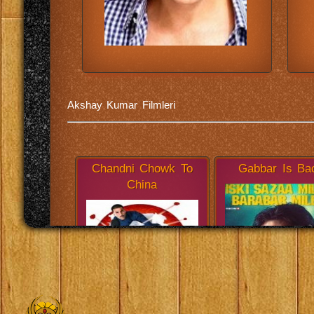
Akshay Kumar Filmleri
Chandni Chowk To
Gabbar Is Ba
China