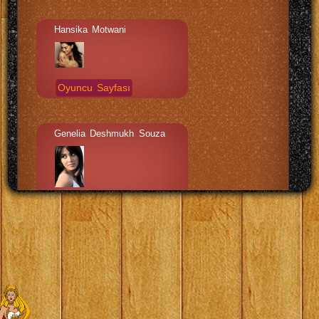
Hansika Motwani
Oyuncu Sayfası
Genelia Deshmukh Souza
Oyuncu Sayfası
Abhimanyu Singh
Oyuncu Sayfası