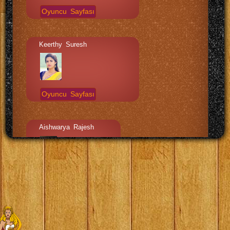
Oyuncu Sayfası
Keerthy Suresh
Oyuncu Sayfası
Aishwarya Rajesh
Oyuncu Sayfası
Prabhu Ilaiya Thilagam