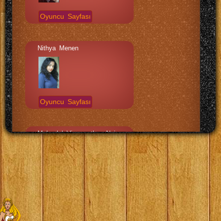
Oyuncu Sayfası
Nithya Menen
Oyuncu Sayfası
Mohanlal Viswanathan Nair
Oyuncu Sayfası
Samantha Ruth Prabhu