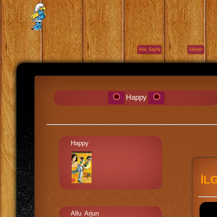
Ana Sayfa
Ülkeler
Happy
Happy
İL
Allu Arjun