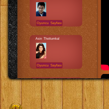
Oyuncu Sayfası
Asin Thottumkal
Oyuncu Sayfası
Pradeep Ram Singh Rawat
Oyuncu Sayfası