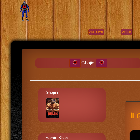
Ana Sayfa
Ülkeler
Ghajini
Ghajini
İL
Aamir Khan