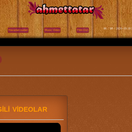
06 / 08 / 2026--19:18:
Havadan-sudan
Music-Video
Film-Dizi
GİLİ VİDEOLAR