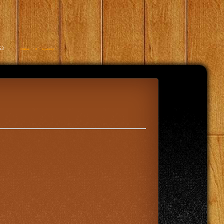
53
Online: ' 0 ' ziyaretçi