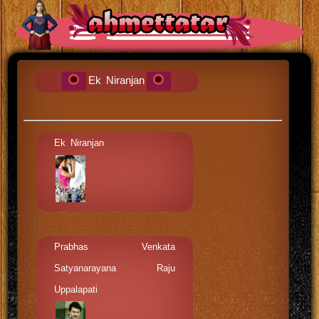
Ek Niranjan
Ek Niranjan
Prabhas Venkata
Satyanarayana Raju
Uppalapati