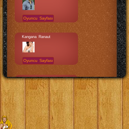
Oyuncu Sayfası
Kangana Ranaut
Oyuncu Sayfası
Venu Madhav
Oyuncu Sayfası
Brahmanandam Kanneganti